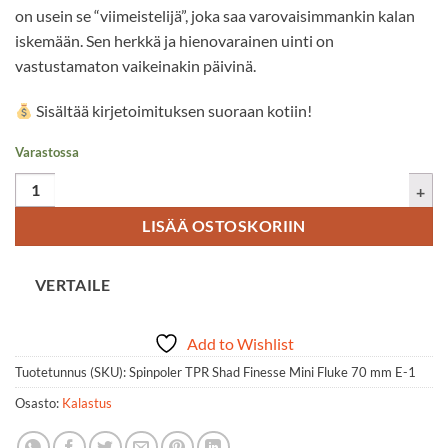
on usein se “viimeistelijä”, joka saa varovaisimmankin kalan
iskemään. Sen herkkä ja hienovarainen uinti on
vastustamaton vaikeinakin päivinä.
Sisältää kirjetoimituksen suoraan kotiin!
Varastossa
Johncoo TPE 120 mm L määrä
LISÄÄ OSTOSKORIIN
VERTAILE
Add to Wishlist
Tuotetunnus (SKU):
Spinpoler TPR Shad Finesse Mini Fluke 70 mm E-1
Osasto:
Kalastus