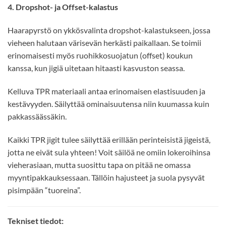
4. Dropshot- ja Offset-kalastus
Haarapyrstö on ykkösvalinta dropshot-kalastukseen, jossa
vieheen halutaan värisevän herkästi paikallaan. Se toimii
erinomaisesti myös ruohikkosuojatun (offset) koukun
kanssa, kun jigiä uitetaan hitaasti kasvuston seassa.
Kelluva TPR materiaali antaa erinomaisen elastisuuden ja
kestävyyden. Säilyttää ominaisuutensa niin kuumassa kuin
pakkassäässäkin.
Kaikki TPR jigit tulee säilyttää erillään perinteisistä jigeistä,
jotta ne eivät sula yhteen! Voit säilöä ne omiin lokeroihinsa
vieherasiaan, mutta suosittu tapa on pitää ne omassa
myyntipakkauksessaan. Tällöin hajusteet ja suola pysyvät
pisimpään “tuoreina”.
Tekniset tiedot: