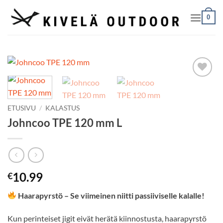
Skip
0
to
content
Add to
Wishlist
ETUSIVU
/
KALASTUS
Johncoo TPE 120 mm L
10.99
€
Haarapyrstö – Se viimeinen niitti passiiviselle kalalle!
Kun perinteiset jigit eivät herätä kiinnostusta, haarapyrstö