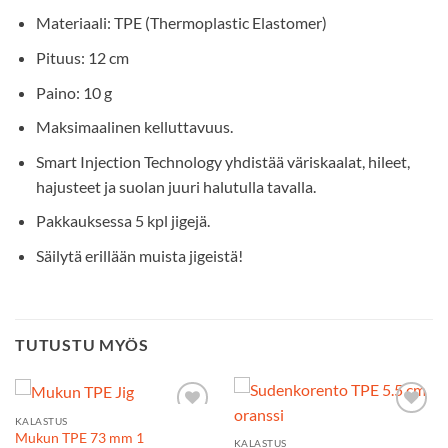
Materiaali: TPE (Thermoplastic Elastomer)
Pituus: 12 cm
Paino: 10 g
Maksimaalinen kelluttavuus.
Smart Injection Technology yhdistää väriskaalat, hileet,
hajusteet ja suolan juuri halutulla tavalla.
Pakkauksessa 5 kpl jigejä.
Säilytä erillään muista jigeistä!
TUTUSTU MYÖS
KALASTUS
Add to
Add to
Mukun TPE 73 mm 1
Wishlist
Wishlist
KALASTUS