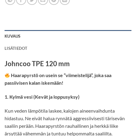
KUVAUS
LISÄTIEDOT
Johncoo TPE 120 mm
Haarapyrstö on usein se “viimeistelijä”, joka saa
passiivisen kalan iskemään!
1. Kylmä vesi (Kevät ja loppusyksy)
Kun veden lämpötila laskee, kalojen aineenvaihdunta
hidastuu. Ne eivät halua rynnätä aggressiivisesti tärisevän
saaliin perään. Haarapyrstön rauhallinen ja herkkä liike
ärsyttää vähemmän ja tuntuu helpommalta saaliilta.