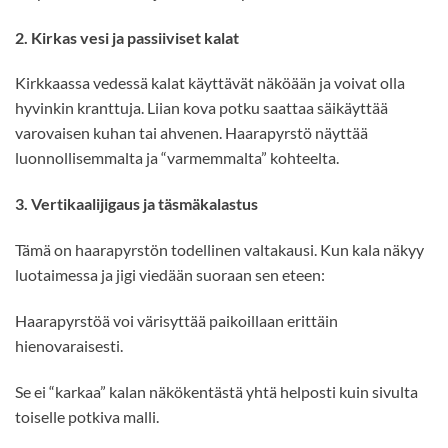
2. Kirkas vesi ja passiiviset kalat
Kirkkaassa vedessä kalat käyttävät näköään ja voivat olla
hyvinkin kranttuja. Liian kova potku saattaa säikäyttää
varovaisen kuhan tai ahvenen. Haarapyrstö näyttää
luonnollisemmalta ja “varmemmalta” kohteelta.
3. Vertikaalijigaus ja täsmäkalastus
Tämä on haarapyrstön todellinen valtakausi. Kun kala näkyy
luotaimessa ja jigi viedään suoraan sen eteen:
Haarapyrstöä voi värisyttää paikoillaan erittäin
hienovaraisesti.
Se ei “karkaa” kalan näkökentästä yhtä helposti kuin sivulta
toiselle potkiva malli.