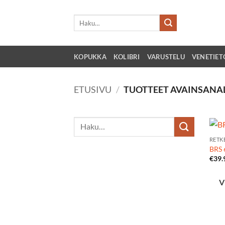
Skip
to
Etsi:
content
KOPUKKA
KOLIBRI
VARUSTELU
VENETIET
ETUSIVU
/
TUOTTEET AVAINSANAL
RETK
BRS 6
€
39.
V