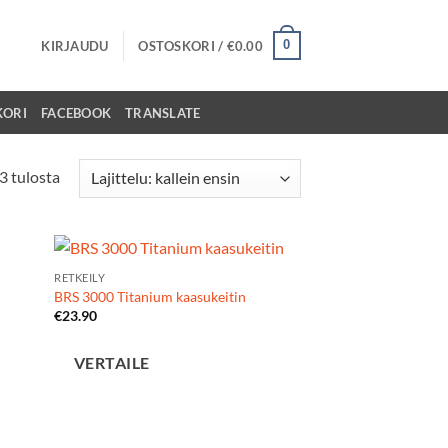
0
KIRJAUDU
OSTOSKORI /
€
0.00
KORI
FACEBOOK
TRANSLATE
Kallein
3 tulosta
ensin
RETKEILY
 to
Add to
BRS 3000 Titanium kaasukeitin
list
Wishlist
€
23.90
VERTAILE