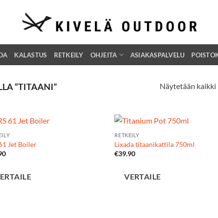
OA
KALASTUS
RETKEILY
OHJEITA
ASIAKASPALVELU
POISTO
Näytetään kaikki 
LA “TITAANI”
EILY
RETKEILY
Add to
Add
1 Jet Boiler
Lixada titaanikattila 750ml
Wishlist
Wish
90
€
39.90
ERTAILE
VERTAILE